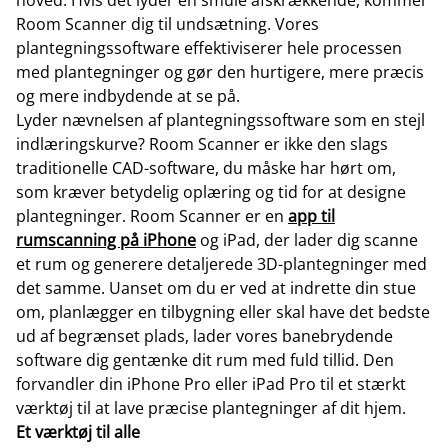
hoved. Hvis det lyder en smule afskrækkende, kommer
Room Scanner dig til undsætning. Vores
plantegningssoftware effektiviserer hele processen
med plantegninger og gør den hurtigere, mere præcis
og mere indbydende at se på.
Lyder nævnelsen af plantegningssoftware som en stejl
indlæringskurve? Room Scanner er ikke den slags
traditionelle CAD-software, du måske har hørt om,
som kræver betydelig oplæring og tid for at designe
plantegninger. Room Scanner er en
app til
rumscanning på iPhone
og iPad, der lader dig scanne
et rum og generere detaljerede 3D-plantegninger med
det samme. Uanset om du er ved at indrette din stue
om, planlægger en tilbygning eller skal have det bedste
ud af begrænset plads, lader vores banebrydende
software dig gentænke dit rum med fuld tillid. Den
forvandler din iPhone Pro eller iPad Pro til et stærkt
værktøj til at lave præcise plantegninger af dit hjem.
Et værktøj til alle