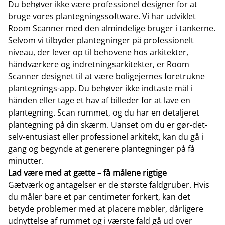
Du behøver ikke være professionel designer for at
bruge vores plantegningssoftware. Vi har udviklet
Room Scanner med den almindelige bruger i tankerne.
Selvom vi tilbyder plantegninger på professionelt
niveau, der lever op til behovene hos arkitekter,
håndværkere og indretningsarkitekter, er Room
Scanner designet til at være boligejernes foretrukne
plantegnings-app. Du behøver ikke indtaste mål i
hånden eller tage et hav af billeder for at lave en
plantegning. Scan rummet, og du har en detaljeret
plantegning på din skærm. Uanset om du er gør-det-
selv-entusiast eller professionel arkitekt, kan du gå i
gang og begynde at generere plantegninger på få
minutter.
Lad være med at gætte – få målene rigtige
Gætværk og antagelser er de største faldgruber. Hvis
du måler bare et par centimeter forkert, kan det
betyde problemer med at placere møbler, dårligere
udnyttelse af rummet og i værste fald gå ud over