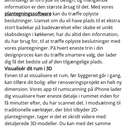
almindeligt at fortryde sit design, og manglende
information er den største årsag til det. Med vores
plantegningssoftware
kan du træffe oplyste
beslutninger. Uanset om du vil have plads til et ekstra
stort badekar på badeværelset eller skabe et unikt
skabsdesign i køkkenet, har du altid den information,
du har brug for, til at træffe oplyste beslutninger med
vores plantegninger. På hvert eneste trin i din
designproces kan du træffe smartere valg, der lader
dig få det bedste ud af den tilgængelige plads.
Visualisér dit rum i 3D
Evnen til at visualisere et rum, før byggeriet går i gang,
kan tilføre dit bolig- eller renoveringsprojekt en helt ny
dimension. Vores app til rumscanning på iPhone lader
dig visualisere hver eneste detalje i rummet inden for
få minutter efter, du har scannet det. I modsætning til
traditionelle værktøjer, der blot tilbyder 2D-
plantegninger, tager vi det et skridt videre med
detaljerede 3D-modeller. Du kan med det samme