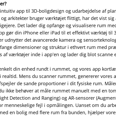
er?
ntuitiv app til 3D-boligdesign og udarbejdelse af pl
og arkitekter bruger værktøjet flittigt, har det vist si
igejere. Det lader dig opfange og visualisere rum m
p gør din iPhone eller iPad til et effektivt værktøj til
r udnytter det avancerede kamera og sensorteknologi
pfange dimensioner og struktur i ethvert rum med præ
s af værktøjer inde i app'en og lader dig blot scanne 
nkelt din enhed rundt i rummet, og vores app kortlæ
 i realtid. Mens du scanner rummet, genererer vores 
afspejler de sande proportioner i dit fysiske rum. Mål
å du ikke behøver at måle rummet manuelt med en t
ight Detection and Ranging) og AR-sensorer (Augment
for menneskelige fejl i opmålingen. Uanset om du arbe
 med en bolig med flere rum fra bunden, hjælper vor