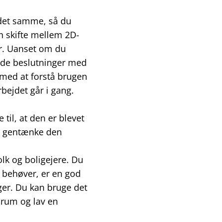
 det samme, så du
n skifte mellem 2D-
er. Uanset om du
dede beslutninger med
 med at forstå brugen
bejdet går i gang.
til, at den er blevet
ig gentænke den
lk og boligejere. Du
u behøver, er en god
nger. Du kan bruge det
rum og lav en