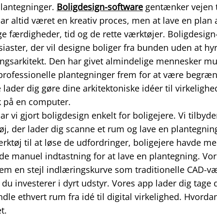
plantegninger.
Boligdesign-software
gentænker vejen 
ar altid været en kreativ proces, men at lave en plan 
ge færdigheder, tid og de rette værktøjer. Boligdesig
siaster, der vil designe boliger fra bunden uden at hy
ningsarkitekt. Den har givet almindelige mennesker mu
ofessionelle plantegninger frem for at være begrænse
lader dig gøre dine arkitektoniske idéer til virkeligh
k på en computer.
vi gjort boligdesign enkelt for boligejere. Vi tilbyder
, der lader dig scanne et rum og lave en plantegning
rktøj til at løse de udfordringer, boligejere havde me
de manuel indtastning for at lave en plantegning. Vo
nem en stejl indlæringskurve som traditionelle CAD-væ
 du investerer i dyrt udstyr. Vores app lader dig tage d
dle ethvert rum fra idé til digital virkelighed. Hvorda
t.