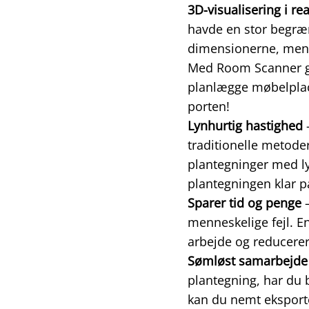
3D-visualisering i rea
havde en stor begræn
dimensionerne, men 
Med Room Scanner gen
planlægge møbelplace
porten!
Lynhurtig hastighed
traditionelle metode
plantegninger med l
plantegningen klar p
Sparer tid og penge
–
menneskelige fejl. E
arbejde og reducerer
Sømløst samarbejde
plantegning, har du b
kan du nemt eksport