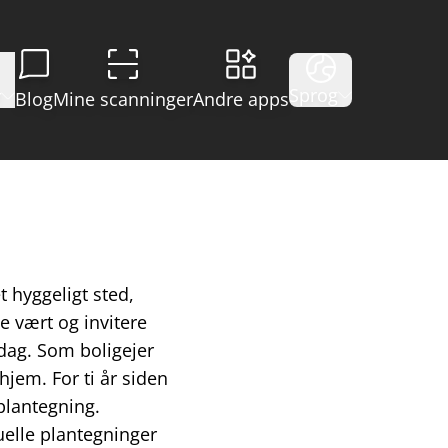
Sprog
r
Blog
Mine scanninger
Andre apps
 hyggeligt sted,
e vært og invitere
rdag. Som boligejer
jem. For ti år siden
 plantegning.
uelle plantegninger