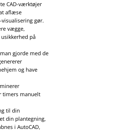
ste CAD-værktøjer
at aflæse
isualisering gør.
ere vægge,
l usikkerhed på
m man gjorde med de
genererer
mehjem og have
iminerer
er timers manuelt
g til din
ret din plantegning,
åbnes i AutoCAD,