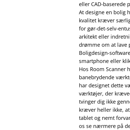
eller CAD-baserede 
At designe en bolig h
kvalitet kræver særli
for gør-det-selv-entu
arkitekt eller indret
drømme om at lave pr
Boligdesign-software 
smartphone eller kli
Hos Room Scanner har 
banebrydende værktøj
har designet dette væ
værktøjer, der kræve
tvinger dig ikke gen
kræver heller ikke, at
tablet og nemt forvan
os se nærmere på de