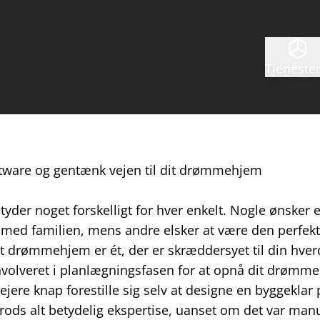
Tjeneste
ftware og gentænk vejen til dit drømmehjem
r noget forskelligt for hver enkelt. Nogle ønsker et
 med familien, mens andre elsker at være den perfekt
Et drømmehjem er ét, der er skræddersyet til din hve
involveret i planlægningsfasen for at opnå dit drømmeh
ejere knap forestille sig selv at designe en byggeklar
ods alt betydelig ekspertise, uanset om det var man