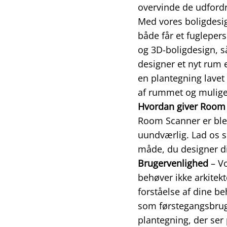
overvinde de udfordr
Med vores boligdesi
både får et fugleper
og 3D-boligdesign, s
designer et nyt rum 
en plantegning lavet
af rummet og mulige u
Hvordan giver Room 
Room Scanner er bleve
uundværlig. Lad os s
måde, du designer di
Brugervenlighed
– Vo
behøver ikke arkitekt
forståelse af dine be
som førstegangsbrug
plantegning, der ser 