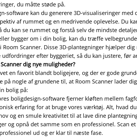
inger, du måtte støde på.
gn-software kan du generere 3D-visualiseringer med
spektiv af rummet og en medrivende oplevelse. Du ka
å du kan se rummet og forstå selv de mindste detalj
eller bygger om i din bolig, kan du træffe velbegrun
 i Room Scanner. Disse 3D-plantegninger hjælper dig
dfordringer efter byggeriet, så du kan justere, før ar
Scanner dig nye muligheder?
t en favorit blandt boligejere, og der er gode grunde 
e på nogle af grundene til, at Room Scanner lader d
n bolig på:
res boligdesign-software fjerner kløften mellem fagfo
onisk erfaring for at bruge vores værktøj. Alt, hvad d
hov og en smule kreativitet til at lave dine plantegni
er og opnå det samme som en professionel. Scan et 
professionel ud og er klar til næste fase.