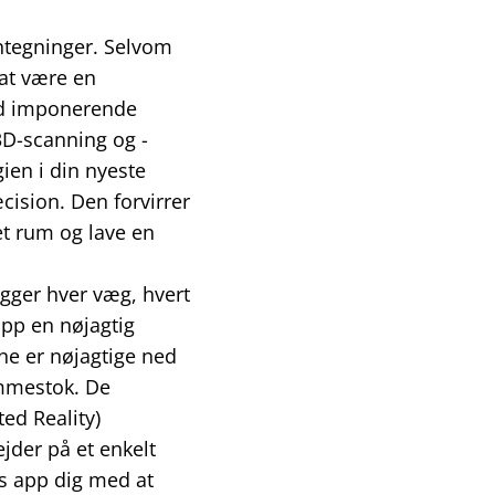
antegninger. Selvom
g at være en
ed imponerende
 3D-scanning og -
en i din nyeste
cision. Den forvirrer
et rum og lave en
gger hver væg, hvert
app en nøjagtig
ene er nøjagtige ned
ommestok. De
ed Reality)
jder på et enkelt
es app dig med at