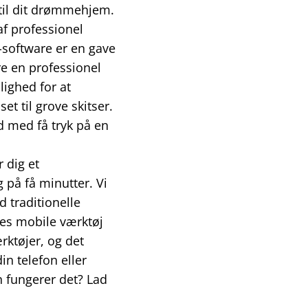
til dit drømmehjem.
af professionel
n-software er en gave
re en professionel
lighed for at
t til grove skitser.
ed med få tryk på en
 dig et
 på få minutter. Vi
d traditionelle
res mobile værktøj
rktøjer, og det
in telefon eller
n fungerer det? Lad