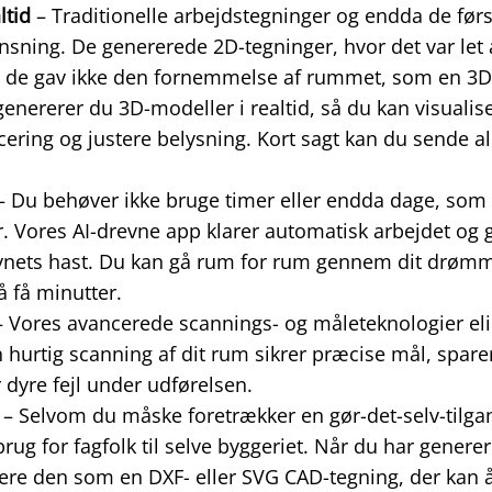
ltid
– Traditionelle arbejdstegninger og endda de før
sning. De genererede 2D-tegninger, hvor det var let 
de gav ikke den fornemmelse af rummet, som en 3D-v
ererer du 3D-modeller i realtid, så du kan visualis
ring og justere belysning. Kort sagt kan du sende a
– Du behøver ikke bruge timer eller endda dage, so
r. Vores AI-drevne app klarer automatisk arbejdet og 
ynets hast. Du kan gå rum for rum gennem dit drøm
å få minutter.
 Vores avancerede scannings- og måleteknologier el
n hurtig scanning af dit rum sikrer præcise mål, spar
 dyre fejl under udførelsen.
– Selvom du måske foretrækker en gør-det-selv-tilgan
rug for fagfolk til selve byggeriet. Når du har genere
ere den som en DXF- eller SVG CAD-tegning, der kan 